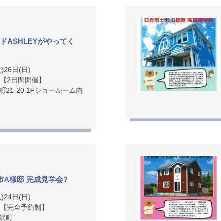
ドASHLEYがやってく
)26日(日)
:00【2日間開催】
21-20 1Fショールーム内
市A様邸 完成見学会?
)24日(日)
:00【完全予約制】
沢町