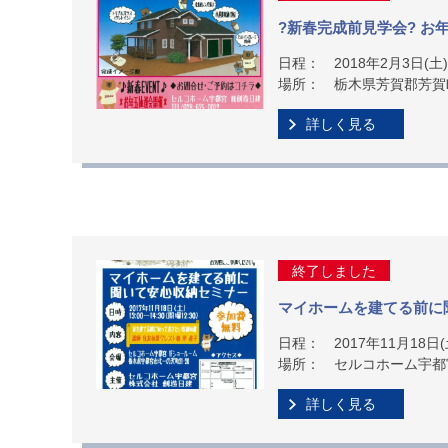
?新春完成前見学会? お
日程：
2018年2月3日(土)
場所：
栃木県芳賀郡芳賀
詳しく見る
終了しました
マイホームを建てる前に
日程：
2017年11月18日
場所：
セルコホーム宇都
詳しく見る