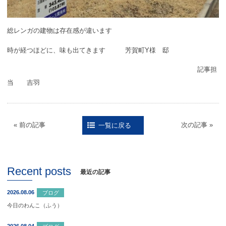
総レンガの建物は存在感が違います
時が経つほどに、味も出てきます 芳賀町Y様 邸
記事担
当 吉羽
« 前の記事
次の記事 »
一覧に戻る
Recent posts
最近の記事
2026.08.06
ブログ
今日のわんこ（ふう）