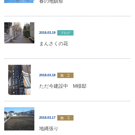
春の地鎮祭
2018.03.19
ブログ
まんさくの花
2018.03.18
施 工
ただ今建設中 M様邸
2018.03.17
施 工
地縄張り