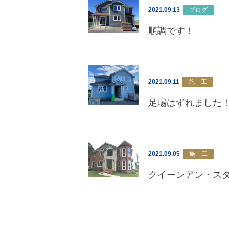
2021.09.13
ブログ
順調です！
2021.09.11
施 工
足場はずれました
2021.09.05
施 工
クイーンアン・ス