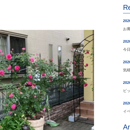
R
202
お
202
今
202
気
202
ピ
202
イ
A