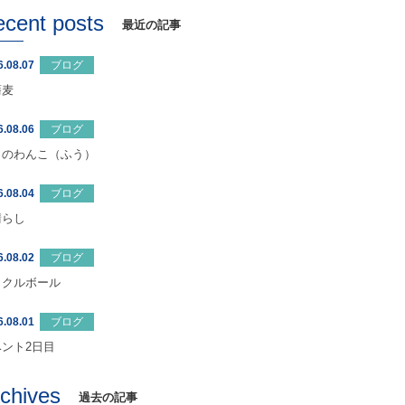
ecent posts
最近の記事
6.08.07
ブログ
蕎麦
6.08.06
ブログ
日のわんこ（ふう）
6.08.04
ブログ
晴らし
6.08.02
ブログ
ックルボール
6.08.01
ブログ
ベント2日目
rchives
過去の記事