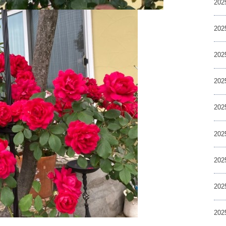
20
20
20
20
20
20
20
20
20