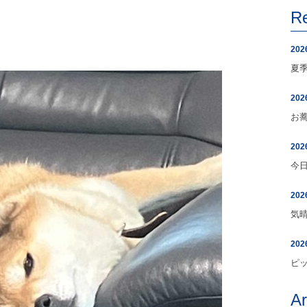
R
202
夏
202
お
202
今
202
気
202
ピ
A