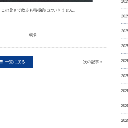
20
この暑さで散歩も積極的にはいきません。
20
20
倉
20
20
一覧に戻る
次の記事 »
20
20
20
20