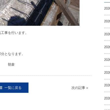
20
20
工事を行います。
20
20
部分となります。
20
倉
20
20
一覧に戻る
次の記事 »
20