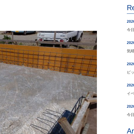
R
）
202
今
202
気
202
ピ
202
イ
202
今
A