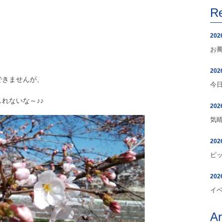
R
202
お
！
202
できませんが、
今
れないな～♪♪
202
気
202
ピ
202
イ
A