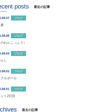
ecent posts
最近の記事
6.08.07
ブログ
蕎麦
6.08.06
ブログ
日のわんこ（ふう）
6.08.04
ブログ
晴らし
6.08.02
ブログ
ックルボール
6.08.01
ブログ
ベント2日目
rchives
過去の記事