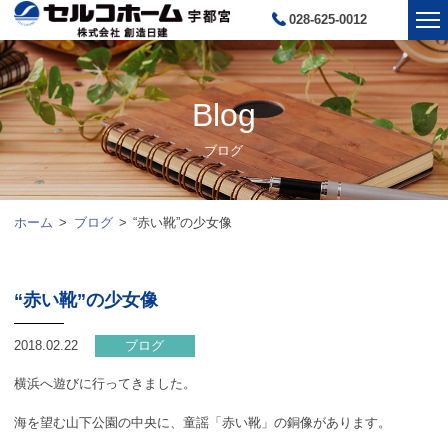
028-625-0012
Blog
ブログ
ホーム
ブログ
“赤い靴”の少女像
“赤い靴”の少女像
2018.02.22
ブログ
横浜へ遊びに行ってきました。
海を望む山下公園の中央に、童謡「赤い靴」の銅像があります。